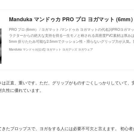
PRO プロ (6mm） / ヨガマット /マンドゥカ ヨガマットの代名詞PROヨ
ラクターからの絶大な支持を得る一生モノと称される高密度PVC素材は厚みは 
5mm 折りたたみ可能な2.5mmでクッション性・滑らないグリップ力が人気
Manduka マンドゥカ[公式] ヨガマット ヨガグッズ ヨガウェア
さは正直、重いです。ただ、グリップがものすごくしっかりしていて、
耐久性に優れています。
てきたプロップスで、ヨガをする人には必要不可欠と言えます。 初心者