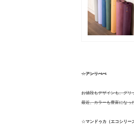
☆
アンリべべ
お値段もデザインも、グリ
最近、カラーも豊富になっ
☆
マンドゥカ（エコシリー