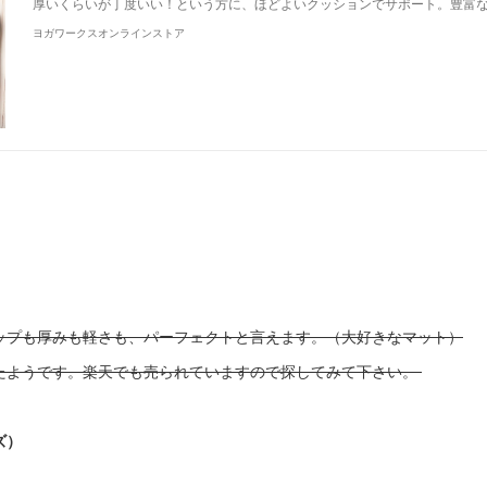
厚いくらいが丁度いい！という方に、ほどよいクッションでサポート。豊富
ヨガワークスオンラインストア
ップも厚みも軽さも、パーフェクトと言えます。（大好きなマット）
たようです。楽天でも売られていますので探してみて下さい。
ズ）