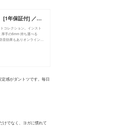
Manduka マンドゥカ PRO プロ ヨガマット (6mm） [1年保証付] ／manduka yoga mat PRO
ガマットコレクション。インスト
厚手の6mm 持ち運べる
。防音効果もありオンライン…
安定感がダントツです。毎日
だけでなく、ヨガに慣れて