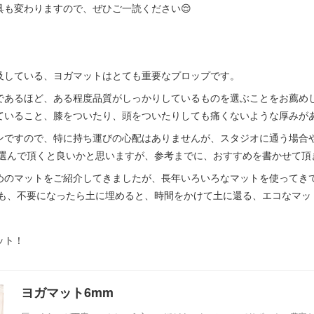
具も変わりますので、ぜひご一読ください😌
及している、ヨガマットはとても重要なプロップです。
であるほど、ある程度品質がしっかりしているものを選ぶことをお薦めし
ていること、膝をついたり、頭をついたりしても痛くないような厚みが
ンですので、特に持ち運びの心配はありませんが、スタジオに通う場合
て選んで頂くと良いかと思いますが、参考までに、おすすめを書かせて
めのマットをご紹介してきましたが、長年いろいろなマットを使ってき
とも、不要になったら土に埋めると、時間をかけて土に還る、エコなマッ
ット！
ヨガマット6mm