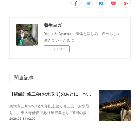
養生ヨガ
Yoga ＆ Ayurveda 身体と親しみ、自分らしく
生きていくために
フォロー
関連記事
【続編】修二会(お水取り)のあとに 〜祈りに触れる夜〜 練行衆・清水公仁さんをお迎えして
東大寺二月堂で1270年以上続く修二会（お水取
り）。東大寺僧侶であり練行衆として9回の参…
2026.03.31 02:09