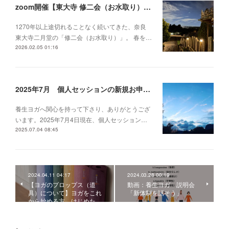
zoom開催【東大寺 修二会（お水取り）のお話会 〜祈りに触れる夜〜】
1270年以上途切れることなく続いてきた、奈良
東大寺二月堂の「修二会（お水取り）」。 春を…
2026.02.05 01:16
2025年7月 個人セッションの新規お申し込みについて
養生ヨガへ関心を持って下さり、ありがとうござ
います。2025年7月4日現在、個人セッション…
2025.07.04 08:45
2024.04.11 04:17
2024.03.28 00:19
【ヨガのプロップス（道
動画：養生ヨガ 説明会
具）について】ヨガをこれ
「新体制を話そう」
から始める方、はじめた…