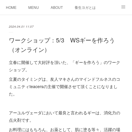
HOME
MENU
ABOUT
養生ヨガとは
BLOG
養生ヨガ オンラインクラス
クラス動画（会員さま向け）
2024.04.01 11:07
体験者の声
お問い合わせ
ショップ
ワークショップ：5/3 WSギーを作ろう
（オンライン）
立春に開催して大好評を頂いた、「ギーを作ろう」のワーク
ショップ。
立夏のタイミングは、友人マキさんのマインドフルネスのコ
ミュニティteacersの主催で開催させて頂くことになりまし
た。
アーユルヴェーダにおいて最良と言われるギーは、消化力の
点火剤です。
お料理にはもちろん、お薬として、肌に塗る等々、活躍の場