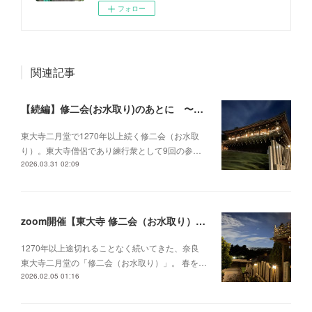
フォロー
関連記事
【続編】修二会(お水取り)のあとに 〜祈りに触れる夜〜 練行衆・清水公仁さんをお迎えして
東大寺二月堂で1270年以上続く修二会（お水取
り）。東大寺僧侶であり練行衆として9回の参…
2026.03.31 02:09
zoom開催【東大寺 修二会（お水取り）のお話会 〜祈りに触れる夜〜】
1270年以上途切れることなく続いてきた、奈良
東大寺二月堂の「修二会（お水取り）」。 春を…
2026.02.05 01:16