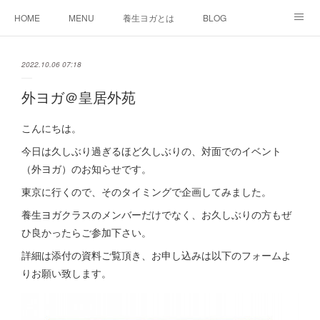
HOME
MENU
養生ヨガとは
BLOG
養生ヨガ オンラインクラス
クラス動画（会員さま向け）
体験者の声
2022.10.06 07:18
お問い合わせ
ショップ
ABOUT
外ヨガ＠皇居外苑
こんにちは。
今日は久しぶり過ぎるほど久しぶりの、対面でのイベント
（外ヨガ）のお知らせです。
東京に行くので、そのタイミングで企画してみました。
養生ヨガクラスのメンバーだけでなく、お久しぶりの方もぜ
ひ良かったらご参加下さい。
詳細は添付の資料ご覧頂き、お申し込みは以下のフォームよ
りお願い致します。